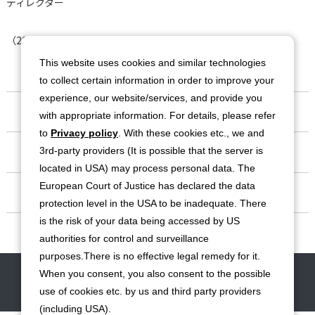
ディレクター
（2025年9月時点の内容となります。）
This website uses cookies and similar technologies
to collect certain information in order to improve your
experience, our website/services, and provide you
会社情報
with appropriate information. For details, please refer
to
Privacy policy
. With these cookies etc., we and
事業紹介
3rd-party providers (It is possible that the server is
located in USA) may process personal data. The
European Court of Justice has declared the data
IR情報
protection level in the USA to be inadequate. There
is the risk of your data being accessed by US
サステナビリティ
authorities for control and surveillance
purposes.There is no effective legal remedy for it.
When you consent, you also consent to the possible
お問い合わせ
サイトマップ
免責事項
利用規約
個人情報保護方針
use of cookies etc. by us and third party providers
クッキー（Cookie）ポリシー
ソーシャルメディア利用規約
(including USA).