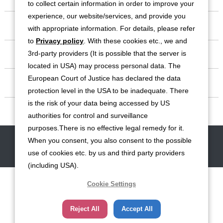
to collect certain information in order to improve your
experience, our website/services, and provide you
会社情報
with appropriate information. For details, please refer
to
Privacy policy
. With these cookies etc., we and
事業紹介
3rd-party providers (It is possible that the server is
located in USA) may process personal data. The
European Court of Justice has declared the data
IR情報
protection level in the USA to be inadequate. There
is the risk of your data being accessed by US
サステナビリティ
authorities for control and surveillance
purposes.There is no effective legal remedy for it.
When you consent, you also consent to the possible
お問い合わせ
サイトマップ
免責事項
利用規約
個人情報保護方針
use of cookies etc. by us and third party providers
クッキー（Cookie）ポリシー
ソーシャルメディア利用規約
(including USA).
Cookie Settings
Reject All
Accept All