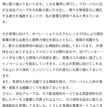
現に取り組んでまいります。 これを着実に実行し、グローバルに広
がる当社グループの力を最大限に引き出し、様々な環境変化に適応
する進化を推進することが、私の重要な使命であると考えていま
す。
その実現に向けて、オペレーショナルエクセレンスやDXにより既存
事業の更なる進化と競争力強化を図るとともに、進取の気概のも
と、新たな成長領域の創出にも積極的に挑戦してまいります。 半導
体をはじめとするエレクトロニクス分野の拡大や、3Dプリンター ・
バイオなど新たな領域への挑戦を通じ、産業ガスの技術に根ざした
イノベーションを創出していきます。これらの実現に向けてこれま
で以上にガス技術・エンジニリング力の進化にも取り組んでまいり
ます。
また、多様な人財が活躍できる環境を整え、グローバルに人財が連
携・成長する組織づくりを進めてまいります。
さらに、当社グループは、ガス製造技術の一つである真空技術を応
用したサーモス事業に代表されるように、ガス技術を起点に新たな
価値創出を実現してきました。こうした多様な事業ポートフォリオ