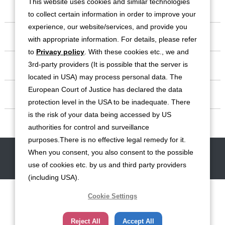
This website uses cookies and similar technologies
to collect certain information in order to improve your
experience, our website/services, and provide you
会社情報
with appropriate information. For details, please refer
to
Privacy policy
. With these cookies etc., we and
事業紹介
3rd-party providers (It is possible that the server is
located in USA) may process personal data. The
European Court of Justice has declared the data
IR情報
protection level in the USA to be inadequate. There
is the risk of your data being accessed by US
サステナビリティ
authorities for control and surveillance
purposes.There is no effective legal remedy for it.
When you consent, you also consent to the possible
お問い合わせ
サイトマップ
免責事項
利用規約
個人情報保護方針
use of cookies etc. by us and third party providers
クッキー（Cookie）ポリシー
ソーシャルメディア利用規約
(including USA).
Cookie Settings
Reject All
Accept All