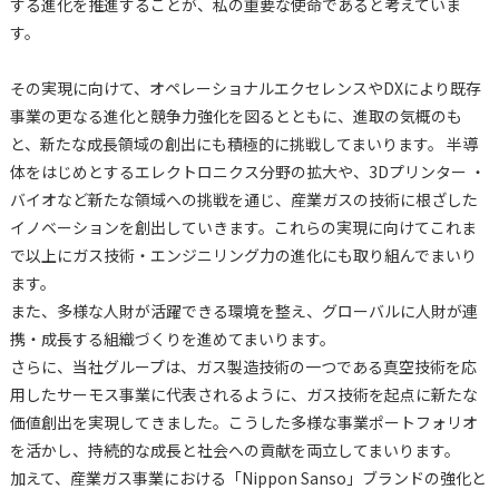
する進化を推進することが、私の重要な使命であると考えていま
す。
その実現に向けて、オペレーショナルエクセレンスやDXにより既存
事業の更なる進化と競争力強化を図るとともに、進取の気概のも
と、新たな成長領域の創出にも積極的に挑戦してまいります。 半導
体をはじめとするエレクトロニクス分野の拡大や、3Dプリンター ・
バイオなど新たな領域への挑戦を通じ、産業ガスの技術に根ざした
イノベーションを創出していきます。これらの実現に向けてこれま
で以上にガス技術・エンジニリング力の進化にも取り組んでまいり
ます。
また、多様な人財が活躍できる環境を整え、グローバルに人財が連
携・成長する組織づくりを進めてまいります。
さらに、当社グループは、ガス製造技術の一つである真空技術を応
用したサーモス事業に代表されるように、ガス技術を起点に新たな
価値創出を実現してきました。こうした多様な事業ポートフォリオ
を活かし、持続的な成長と社会への貢献を両立してまいります。
加えて、産業ガス事業における「Nippon Sanso」ブランドの強化と