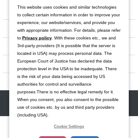
This website uses cookies and similar technologies
to collect certain information in order to improve your
experience, our website/services, and provide you
会社情報
with appropriate information. For details, please refer
to
Privacy policy
. With these cookies etc., we and
事業紹介
3rd-party providers (It is possible that the server is
located in USA) may process personal data. The
European Court of Justice has declared the data
IR情報
protection level in the USA to be inadequate. There
is the risk of your data being accessed by US
サステナビリティ
authorities for control and surveillance
purposes.There is no effective legal remedy for it.
When you consent, you also consent to the possible
お問い合わせ
サイトマップ
免責事項
利用規約
個人情報保護方針
use of cookies etc. by us and third party providers
クッキー（Cookie）ポリシー
ソーシャルメディア利用規約
(including USA).
Cookie Settings