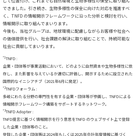
して位置付け、これまでも自然環境と生物多様性の保全に取り組ん
できました。引き続き、生物多様性の保全に向けた対応を推進すべ
く、TNFD の情報開示フレームワークに沿った分析と検討を行い、
情報開示に取り組んでまいります。
今後も、当社グループは、地球環境に配慮しながらお客様や社会へ
の価値提供を行い、社会課題の解決に取り組むことで、持続可能な
社会に貢献してまいります。
*1
TNFD :
企業・団体等が事業活動において、どのように自然資本や生物多様性に依
存し、また影響を与えているか適切に評価し、開示するために設立された
国際的なイニシアチブ（2021年6月に発足）。
*2
TNFDフォーラム :
多岐にわたる分野の専門性を有する企業・団体等が参画し、TNFDによる
情報開示フレームワーク構築をサポートするネットワーク。
*3
TNFD Adopter :
TNFD提言に基づく情報開示を行う意思をTNFD のウェブサイト上で登録
した企業・団体等のこと。
登録した企業・団体等は2024年もしくは2025年会計年度情報に基づく