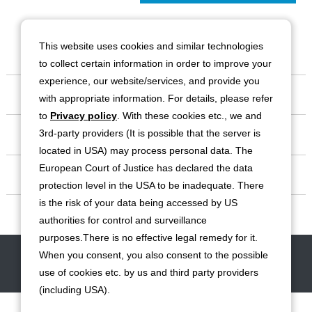
This website uses cookies and similar technologies
to collect certain information in order to improve your
experience, our website/services, and provide you
会社情報
with appropriate information. For details, please refer
to
Privacy policy
. With these cookies etc., we and
事業紹介
3rd-party providers (It is possible that the server is
located in USA) may process personal data. The
European Court of Justice has declared the data
IR情報
protection level in the USA to be inadequate. There
is the risk of your data being accessed by US
サステナビリティ
authorities for control and surveillance
purposes.There is no effective legal remedy for it.
When you consent, you also consent to the possible
お問い合わせ
サイトマップ
免責事項
利用規約
個人情報保護方針
use of cookies etc. by us and third party providers
クッキー（Cookie）ポリシー
ソーシャルメディア利用規約
(including USA).