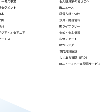
サーモス事業
個人投資家の皆さまへ
業セグメント
IRニュース
日本
経営方針・体制
米国
決算・財務情報
欧州
IRライブラリー
アジア・オセアニア
株式・株主情報
サーモス
株価チャート
IRカレンダー
専門用語解説
よくある質問（FAQ）
IRニュースメール配信サービス