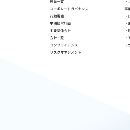
役員一覧
・
コーポレートガバナンス
事
行動規範
・
中期経営計画
・
主要関係会社
・
方針一覧
・
コンプライアンス
・
リスクマネジメント