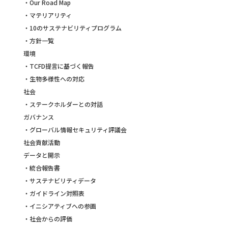
・Our Road Map
・マテリアリティ
・10のサステナビリティプログラム
・方針一覧
環境
・TCFD提言に基づく報告
・生物多様性への対応
社会
・ステークホルダーとの対話
ガバナンス
・グローバル情報セキュリティ評議会
社会貢献活動
データと開示
・統合報告書
・サステナビリティデータ
・ガイドライン対照表
・イニシアティブへの参画
・社会からの評価