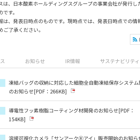
スは、日本酸素ホールディングスグループの事業会社が発行し
のです。
報は、発表日時点のものです。現時点では、発表日時点での情
めご了承ください。
ス
お知らせ
IR情報
サステナビリティ
凍結バッグの収納に対応した細胞全自動凍結保存システム
のお知らせ
[PDF：266KB]
導電性フッ素樹脂コーティング材開発のお知らせ
[PDF：
154KB]
溶接可視化カメラ「サンアークⓇアイ」販売開始のお知ら