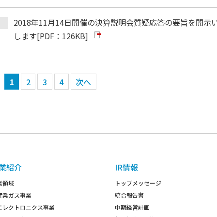
2018年11月14日開催の決算説明会質疑応答の要旨を開示
します
[PDF：126KB]
1
2
3
4
次へ
業紹介
IR情報
業領域
トップメッセージ
産業ガス事業
統合報告書
エレクトロニクス事業
中期経営計画