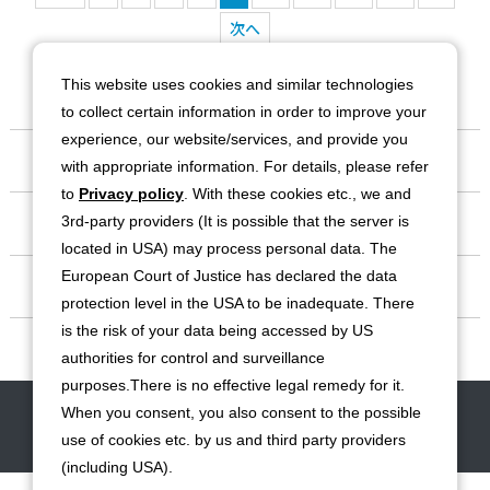
次へ
This website uses cookies and similar technologies
to collect certain information in order to improve your
experience, our website/services, and provide you
会社情報
with appropriate information. For details, please refer
to
Privacy policy
. With these cookies etc., we and
事業紹介
3rd-party providers (It is possible that the server is
located in USA) may process personal data. The
European Court of Justice has declared the data
IR情報
protection level in the USA to be inadequate. There
is the risk of your data being accessed by US
サステナビリティ
authorities for control and surveillance
purposes.There is no effective legal remedy for it.
When you consent, you also consent to the possible
お問い合わせ
サイトマップ
免責事項
利用規約
個人情報保護方針
use of cookies etc. by us and third party providers
クッキー（Cookie）ポリシー
ソーシャルメディア利用規約
(including USA).