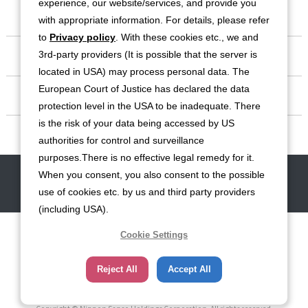
experience, our website/services, and provide you
会社情報
with appropriate information. For details, please refer
to
Privacy policy
. With these cookies etc., we and
事業紹介
3rd-party providers (It is possible that the server is
located in USA) may process personal data. The
European Court of Justice has declared the data
IR情報
protection level in the USA to be inadequate. There
is the risk of your data being accessed by US
サステナビリティ
authorities for control and surveillance
purposes.There is no effective legal remedy for it.
When you consent, you also consent to the possible
お問い合わせ
サイトマップ
免責事項
利用規約
個人情報保護方針
use of cookies etc. by us and third party providers
クッキー（Cookie）ポリシー
ソーシャルメディア利用規約
(including USA).
Cookie Settings
Reject All
Accept All