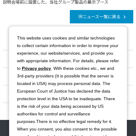
説明会場前に設置した、当社グループ製品の展示ブース
IRニュース一覧に戻る
This website uses cookies and similar technologies
to collect certain information in order to improve your
experience, our website/services, and provide you
会社情報
with appropriate information. For details, please refer
to
Privacy policy
. With these cookies etc., we and
事業紹介
3rd-party providers (It is possible that the server is
located in USA) may process personal data. The
European Court of Justice has declared the data
IR情報
protection level in the USA to be inadequate. There
is the risk of your data being accessed by US
サステナビリティ
authorities for control and surveillance
purposes.There is no effective legal remedy for it.
お問い合わせ
サイトマップ
免責事項
利用規約
個人情報保護方針
When you consent, you also consent to the possible